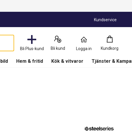
Kundservice
Kundkorg
:
0
Produkter
Bli kund
Kundkorg
Bli Plus-kund
Logga in
(
Kundkorg
)
 bild
Hem & fritid
Kök & vitvaror
Tjänster & Kampa