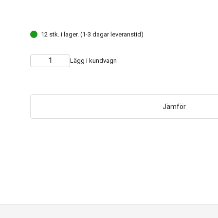
12 stk. i lager. (1-3 dagar leveranstid)
Lägg i kundvagn
Choose
Quantity
quantity
Jämför