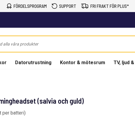
FÖRDELSPROGRAM
SUPPORT
FRI FRAKT FÖR PLUS*
kor
Datorutrustning
Kontor & mötesrum
TV, ljud &
mingheadset (salvia och guld)
 per batteri)