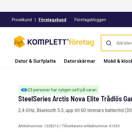
Privatkund
|
Företagskund
Företagsbloggen
Dator & Surfplatta
Datorskärmar
Mobil & kloc
23 personer har nyligen sett på varan
SteelSeries Arctis Nova Elite Trådlös Ga
2,4 GHz, Bluetooth 5.3, upp till 60 timmars batteritid (30t
Artikelnummer:
1328213
/ Tillverkarens artikelnummer:
61663