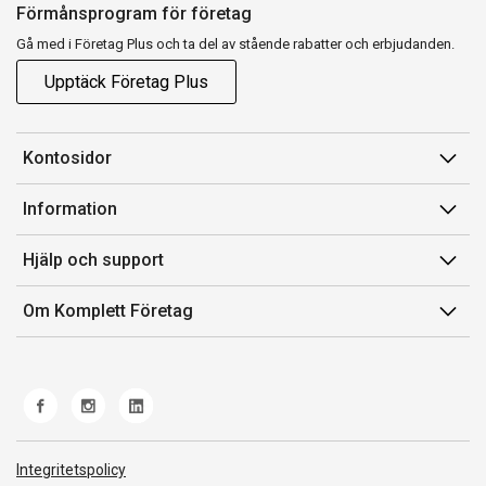
Förmånsprogram för företag
Gå med i Företag Plus och ta del av stående rabatter och erbjudanden.
Upptäck Företag Plus
Kontosidor
Mina sidor
Information
Orderhistorik
Försäljningsvillkor
Hjälp och support
Fakturor & Kvitton
Villkor för Komplett Företag Plus
Kontakta oss
Inköpslistor
Om Komplett Företag
Felsökning & guider
Kundservice
Om oss
Produkthjälp och retur
Miljöarbete och ESG
Frakt och leverans
Whistleblowing
Norwegian Transparency Act
Integritetspolicy