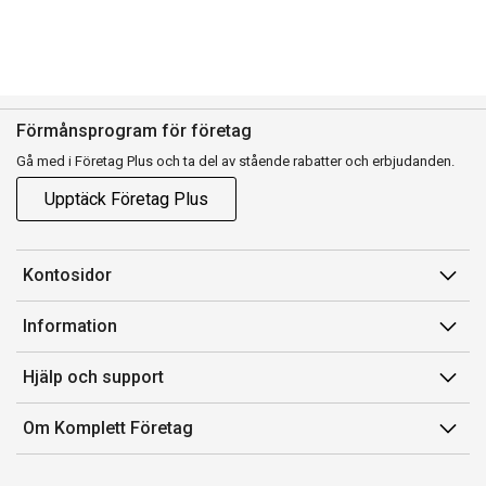
Förmånsprogram för företag
Gå med i Företag Plus och ta del av stående rabatter och erbjudanden.
Upptäck Företag Plus
Kontosidor
Mina sidor
Information
Orderhistorik
Försäljningsvillkor
Hjälp och support
Fakturor & Kvitton
Villkor för Komplett Företag Plus
Kontakta oss
Inköpslistor
Om Komplett Företag
Felsökning & guider
Kundservice
Om oss