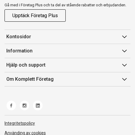
Gå med i Företag Plus och ta del av stående rabatter och erbjudanden.
Upptäck Företag Plus
Kontosidor
Mina sidor
Information
Orderhistorik
Försäljningsvillkor
Hjälp och support
Fakturor & Kvitton
Villkor för Komplett Företag Plus
Kontakta oss
Inköpslistor
Om Komplett Företag
Felsökning & guider
Kundservice
Om oss
Produkthjälp och retur
Miljöarbete och ESG
Frakt och leverans
Whistleblowing
Norwegian Transparency Act
Integritetspolicy
Använding av cookies