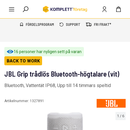
FÖRDELSPROGRAM
SUPPORT
FRI FRAKT*
16 personer har nyligen sett på varan
BACK TO WORK
JBL Grip trådlös Bluetooth-högtalare (vit)
Bluetooth, Vattentät IP68, Upp till 14 timmars speltid
Artikelnummer:
1327891
1
/
6