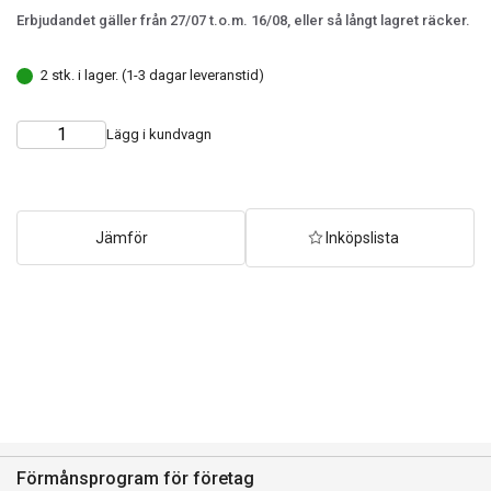
Erbjudandet gäller från 27/07 t.o.m. 16/08, eller så långt lagret räcker.
2 stk. i lager. (1-3 dagar leveranstid)
Lägg i kundvagn
Choose
Quantity
quantity
Jämför
Inköpslista
Förmånsprogram för företag