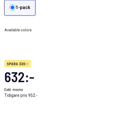
1-pack
Available colors
SPARA 320:-
632:-
Exkl. moms
Tidigare pris
952:-