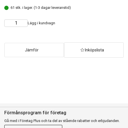
61 stk. i lager. (1-3 dagar leveranstid)
Lägg i kundvagn
Choose
Quantity
quantity
Jämför
Inköpslista
Förmånsprogram för företag
Gå med i Företag Plus och ta del av stående rabatter och erbjudanden.