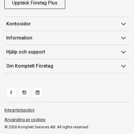
Upptäck Företag Plus
Kontosidor
Mina sidor
Information
Orderhistorik
Försäljningsvillkor
Hjälp och support
Fakturor & Kvitton
Villkor för Komplett Företag Plus
Kontakta oss
Inköpslistor
Om Komplett Företag
Felsökning & guider
Kundservice
Om oss
Produkthjälp och retur
Miljöarbete och ESG
Frakt och leverans
Whistleblowing
Norwegian Transparency Act
Integritetspolicy
Använding av cookies
© 2026 Komplett Services AB. All rights reserved.