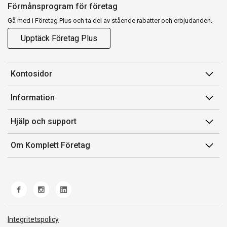
Förmånsprogram för företag
Gå med i Företag Plus och ta del av stående rabatter och erbjudanden.
Upptäck Företag Plus
Kontosidor
Mina sidor
Information
Orderhistorik
Försäljningsvillkor
Hjälp och support
Fakturor & Kvitton
Villkor för Komplett Företag Plus
Kontakta oss
Inköpslistor
Om Komplett Företag
Felsökning & guider
Kundservice
Om oss
Produkthjälp och retur
Miljöarbete och ESG
Frakt och leverans
Whistleblowing
Norwegian Transparency Act
Integritetspolicy