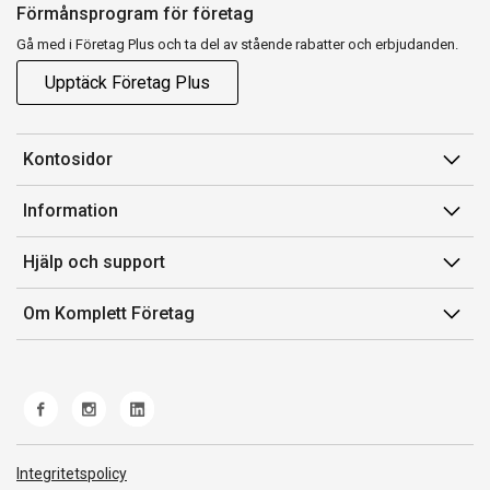
Förmånsprogram för företag
Gå med i Företag Plus och ta del av stående rabatter och erbjudanden.
Upptäck Företag Plus
Kontosidor
Mina sidor
Information
Orderhistorik
Försäljningsvillkor
Hjälp och support
Fakturor & Kvitton
Villkor för Komplett Företag Plus
Kontakta oss
Inköpslistor
Om Komplett Företag
Felsökning & guider
Kundservice
Om oss
Produkthjälp och retur
Miljöarbete och ESG
Frakt och leverans
Whistleblowing
Norwegian Transparency Act
Integritetspolicy