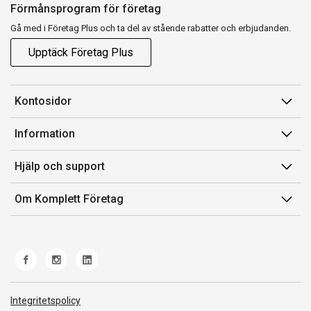
Förmånsprogram för företag
Gå med i Företag Plus och ta del av stående rabatter och erbjudanden.
Upptäck Företag Plus
Kontosidor
Mina sidor
Information
Orderhistorik
Försäljningsvillkor
Hjälp och support
Fakturor & Kvitton
Villkor för Komplett Företag Plus
Kontakta oss
Inköpslistor
Om Komplett Företag
Felsökning & guider
Kundservice
Om oss
Produkthjälp och retur
Miljöarbete och ESG
Frakt och leverans
Whistleblowing
Norwegian Transparency Act
Integritetspolicy