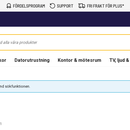
FÖRDELSPROGRAM
SUPPORT
FRI FRAKT FÖR PLUS*
kor
Datorutrustning
Kontor & mötesrum
TV, ljud &
vänd sökfunktionen.
1