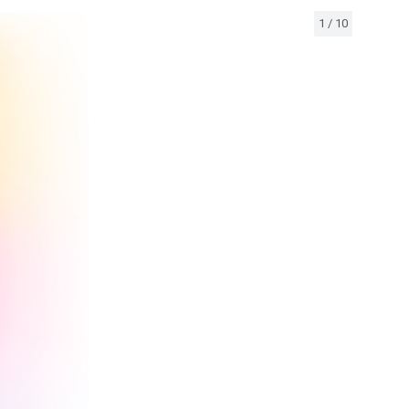
1
/
10