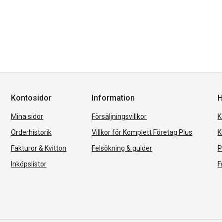
Kontosidor
Information
H
Mina sidor
Försäljningsvillkor
K
Orderhistorik
Villkor för Komplett Företag Plus
K
Fakturor & Kvitton
Felsökning & guider
P
Inköpslistor
F