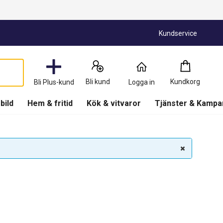
Kundservice
Kundkorg
:
0
Produkter
Bli kund
Kundkorg
Bli Plus-kund
Logga in
(
Kundkorg
)
 bild
Hem & fritid
Kök & vitvaror
Tjänster & Kampa