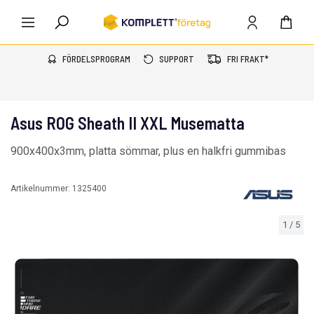
FÖRDELSPROGRAM
SUPPORT
FRI FRAKT*
Asus ROG Sheath II XXL Musematta
900x400x3mm, platta sömmar, plus en halkfri gummibas
Artikelnummer:
1325400
1
/
5