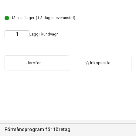
13 stk. i lager. (1-3 dagar leveranstid)
Lägg i kundvagn
Choose
Quantity
quantity
Jämför
Inköpslista
Förmånsprogram för företag