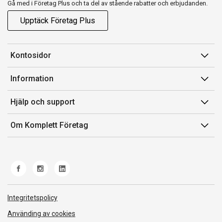
Gå med i Företag Plus och ta del av stående rabatter och erbjudanden.
Upptäck Företag Plus
Kontosidor
Mina sidor
Information
Orderhistorik
Försäljningsvillkor
Hjälp och support
Fakturor & Kvitton
Villkor för Komplett Företag Plus
Kontakta oss
Inköpslistor
Om Komplett Företag
Felsökning & guider
Kundservice
Om oss
Produkthjälp och retur
Miljöarbete och ESG
Frakt och leverans
Whistleblowing
Norwegian Transparency Act
Integritetspolicy
Använding av cookies