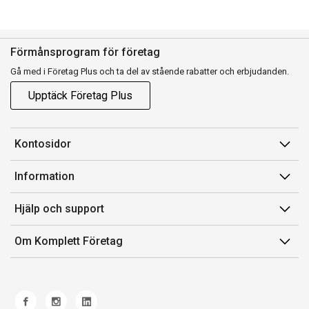
Förmånsprogram för företag
Gå med i Företag Plus och ta del av stående rabatter och erbjudanden.
Upptäck Företag Plus
Kontosidor
Mina sidor
Information
Orderhistorik
Försäljningsvillkor
Hjälp och support
Fakturor & Kvitton
Villkor för Komplett Företag Plus
Kontakta oss
Inköpslistor
Om Komplett Företag
Felsökning & guider
Kundservice
Om oss
Produkthjälp och retur
Miljöarbete och ESG
Frakt och leverans