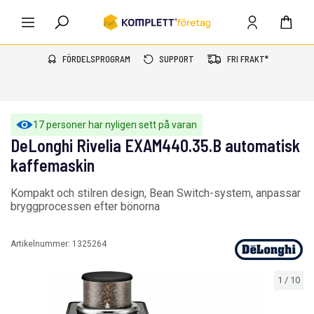
FÖRDELSPROGRAM
SUPPORT
FRI FRAKT*
17 personer har nyligen sett på varan
DeLonghi Rivelia EXAM440.35.B automatisk
kaffemaskin
Kompakt och stilren design, Bean Switch-system, anpassar
bryggprocessen efter bönorna
Artikelnummer:
1325264
1
/
10