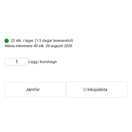
22 stk. i lager. (1-3 dagar leveranstid)
Nästa inleverans 40 stk. 26 augusti 2026
Lägg i kundvagn
Choose
Quantity
quantity
Jämför
Inköpslista