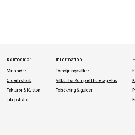
Kontosidor
Information
H
Mina sidor
Försäljningsvillkor
K
Orderhistorik
Villkor för Komplett Företag Plus
K
Fakturor & Kvitton
Felsökning & guider
P
Inköpslistor
F