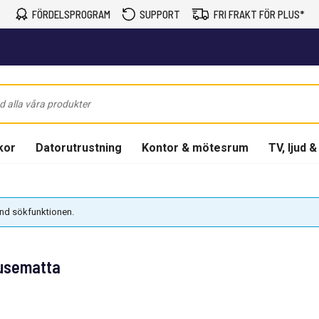
FÖRDELSPROGRAM
SUPPORT
FRI FRAKT FÖR PLUS*
kor
Datorutrustning
Kontor & mötesrum
TV, ljud &
vänd sökfunktionen.
Musematta