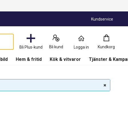
Kundservice
Kundkorg
:
0
Produkter
Bli kund
Kundkorg
Bli Plus-kund
Logga in
(
Kundkorg
)
 bild
Hem & fritid
Kök & vitvaror
Tjänster & Kampa