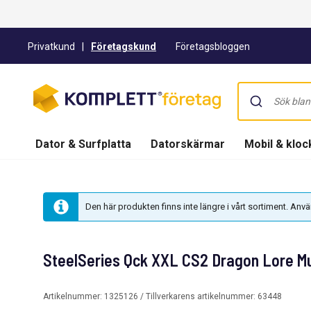
Privatkund
|
Företagskund
Företagsbloggen
Dator & Surfplatta
Datorskärmar
Mobil & kloc
Den här produkten finns inte längre i vårt sortiment. An
SteelSeries Qck XXL CS2 Dragon Lore 
Artikelnummer:
1325126
/ Tillverkarens artikelnummer:
63448