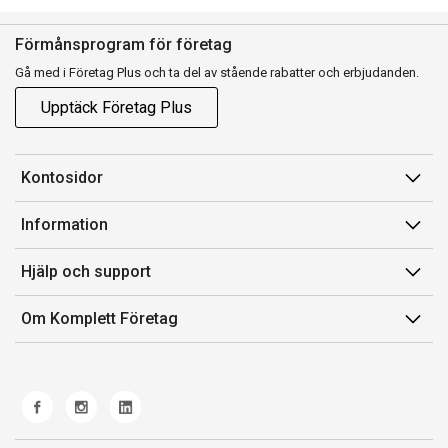
Förmånsprogram för företag
Gå med i Företag Plus och ta del av stående rabatter och erbjudanden.
Upptäck Företag Plus
Kontosidor
Mina sidor
Information
Orderhistorik
Försäljningsvillkor
Hjälp och support
Fakturor & Kvitton
Villkor för Komplett Företag Plus
Kontakta oss
Inköpslistor
Om Komplett Företag
Felsökning & guider
Kundservice
Om oss
Produkthjälp och retur
Miljöarbete och ESG
Frakt och leverans
Whistleblowing