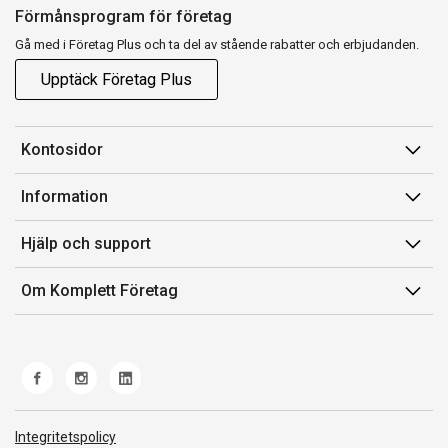
Förmånsprogram för företag
Gå med i Företag Plus och ta del av stående rabatter och erbjudanden.
Upptäck Företag Plus
Kontosidor
Mina sidor
Information
Orderhistorik
Försäljningsvillkor
Hjälp och support
Fakturor & Kvitton
Villkor för Komplett Företag Plus
Kontakta oss
Inköpslistor
Om Komplett Företag
Felsökning & guider
Kundservice
Om oss
Produkthjälp och retur
Miljöarbete och ESG
Frakt och leverans
Whistleblowing
Norwegian Transparency Act
Integritetspolicy