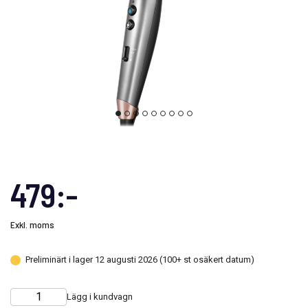
479:-
Exkl. moms
Preliminärt i lager 12 augusti 2026 (100+ st osäkert datum)
Lägg i kundvagn
Choose
Quantity