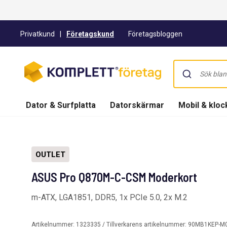
Privatkund
|
Företagskund
Företagsbloggen
Dator & Surfplatta
Datorskärmar
Mobil & kloc
OUTLET
ASUS Pro Q870M-C-CSM Moderkort
m-ATX, LGA1851, DDR5, 1x PCIe 5.0, 2x M.2
Artikelnummer:
1323335
/ Tillverkarens artikelnummer:
90MB1KEP-M