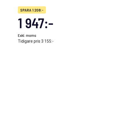
SPARA 1 208:-
1 947:-
Exkl. moms
Tidigare pris
3 155:-