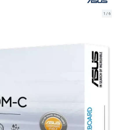
1
/
6