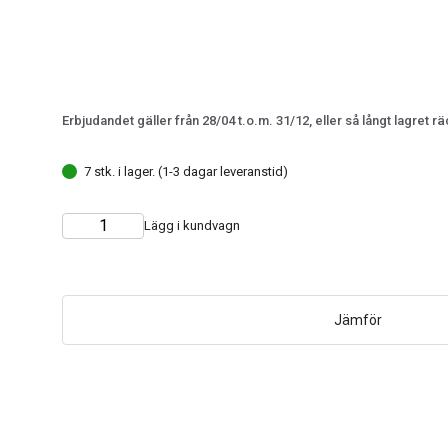
Erbjudandet gäller från 28/04 t.o.m. 31/12, eller så långt lagret rä
7 stk. i lager. (1-3 dagar leveranstid)
Lägg i kundvagn
Choose
Quantity
quantity
Jämför