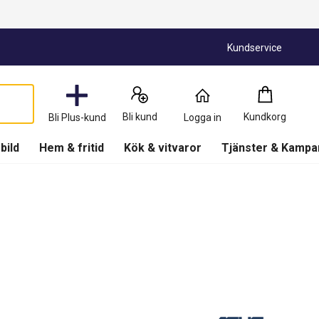
Kundservice
Kundkorg
:
0
Produkter
Bli kund
Kundkorg
Bli Plus-kund
Logga in
(
Kundkorg
)
 bild
Hem & fritid
Kök & vitvaror
Tjänster & Kampa