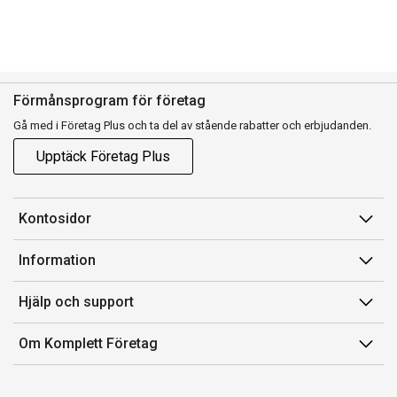
Förmånsprogram för företag
Gå med i Företag Plus och ta del av stående rabatter och erbjudanden.
Upptäck Företag Plus
Kontosidor
Mina sidor
Information
Orderhistorik
Försäljningsvillkor
Hjälp och support
Fakturor & Kvitton
Villkor för Komplett Företag Plus
Kontakta oss
Inköpslistor
Om Komplett Företag
Felsökning & guider
Kundservice
Om oss
Produkthjälp och retur