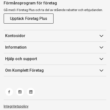
Förmånsprogram för företag
Gå med i Företag Plus och ta del av stående rabatter och erbjudanden.
Upptäck Företag Plus
Kontosidor
Mina sidor
Information
Orderhistorik
Försäljningsvillkor
Hjälp och support
Fakturor & Kvitton
Villkor för Komplett Företag Plus
Kontakta oss
Inköpslistor
Om Komplett Företag
Felsökning & guider
Kundservice
Om oss
Produkthjälp och retur
Miljöarbete och ESG
Frakt och leverans
Whistleblowing
Norwegian Transparency Act
Integritetspolicy