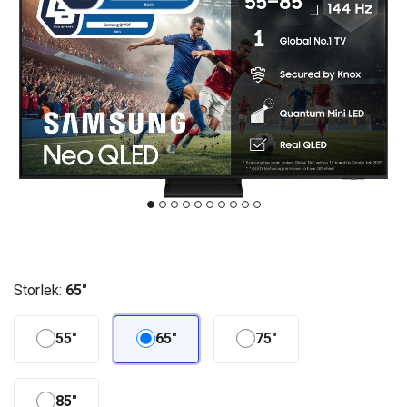
Storlek:
65"
55"
65"
75"
85"