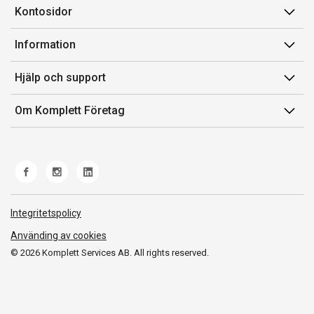
Kontosidor
Mina sidor
Information
Orderhistorik
Försäljningsvillkor
Hjälp och support
Fakturor & Kvitton
Villkor för Komplett Företag Plus
Kontakta oss
Inköpslistor
Om Komplett Företag
Felsökning & guider
Kundservice
Om oss
Produkthjälp och retur
Miljöarbete och ESG
Frakt och leverans
Whistleblowing
Norwegian Transparency Act
Integritetspolicy
Använding av cookies
© 2026 Komplett Services AB. All rights reserved.