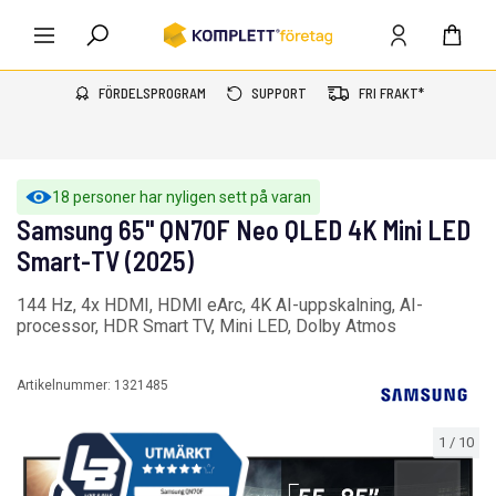
FÖRDELSPROGRAM
SUPPORT
FRI FRAKT*
18 personer har nyligen sett på varan
Samsung 65" QN70F Neo QLED 4K Mini LED
Smart-TV (2025)
144 Hz, 4x HDMI, HDMI eArc, 4K AI-uppskalning, AI-
processor, HDR Smart TV, Mini LED, Dolby Atmos
Artikelnummer:
1321485
1
/
10