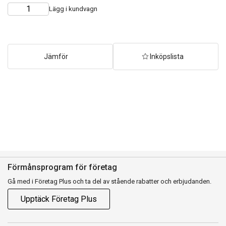
Lägg i kundvagn
Choose
Quantity
quantity
Jämför
Inköpslista
Förmånsprogram för företag
Gå med i Företag Plus och ta del av stående rabatter och erbjudanden.
Upptäck Företag Plus