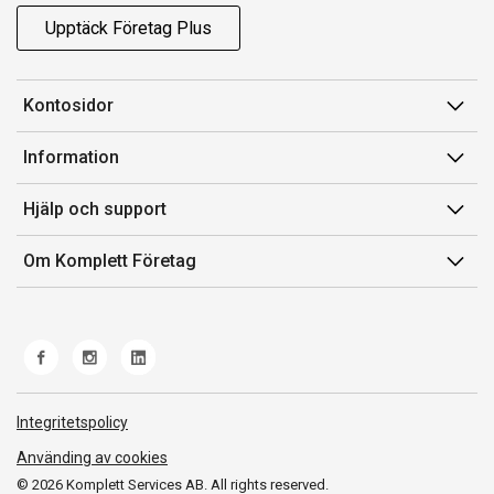
Upptäck Företag Plus
Kontosidor
Mina sidor
Information
Orderhistorik
Försäljningsvillkor
Hjälp och support
Fakturor & Kvitton
Villkor för Komplett Företag Plus
Kontakta oss
Inköpslistor
Om Komplett Företag
Felsökning & guider
Kundservice
Om oss
Produkthjälp och retur
Miljöarbete och ESG
Frakt och leverans
Whistleblowing
Norwegian Transparency Act
Integritetspolicy
Använding av cookies
© 2026 Komplett Services AB. All rights reserved.