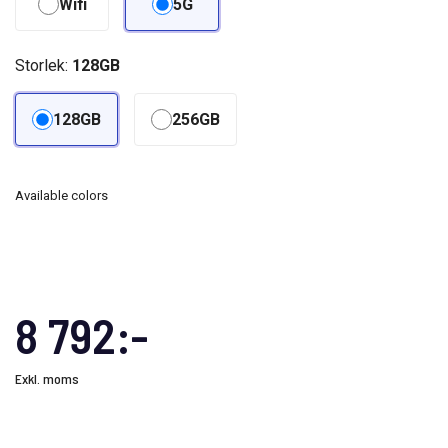
Wifi
5G
Storlek:
128GB
128GB
256GB
Available colors
8 792:-
Exkl. moms