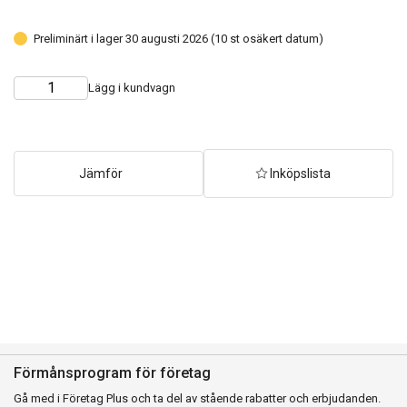
Preliminärt i lager 30 augusti 2026 (10 st osäkert datum)
Lägg i kundvagn
Choose
Quantity
quantity
Jämför
Inköpslista
Förmånsprogram för företag
Gå med i Företag Plus och ta del av stående rabatter och erbjudanden.