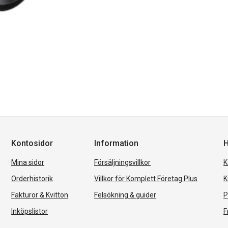
Kontosidor
Information
H
Mina sidor
Försäljningsvillkor
K
Orderhistorik
Villkor för Komplett Företag Plus
K
Fakturor & Kvitton
Felsökning & guider
P
Inköpslistor
F