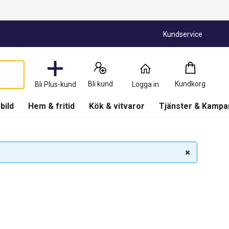
Kundservice
Kundkorg
:
0
Produkter
Bli kund
Kundkorg
Bli Plus-kund
Logga in
(
Kundkorg
)
 bild
Hem & fritid
Kök & vitvaror
Tjänster & Kampa