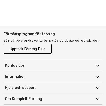
Förmånsprogram för företag
Gå med i Företag Plus och ta del av stående rabatter och erbjudanden.
Upptäck Företag Plus
Kontosidor
Mina sidor
Information
Orderhistorik
Försäljningsvillkor
Hjälp och support
Fakturor & Kvitton
Villkor för Komplett Företag Plus
Kontakta oss
Inköpslistor
Om Komplett Företag
Felsökning & guider
Kundservice