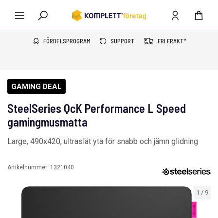
FÖRDELSPROGRAM
SUPPORT
FRI FRAKT*
GAMING DEAL
SteelSeries QcK Performance L Speed
gamingmusmatta
Large, 490x420, ultraslät yta för snabb och jämn glidning
Artikelnummer:
1321040
1
/
9