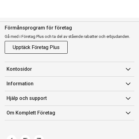
Förmånsprogram för företag
Gå med i Företag Plus och ta del av stående rabatter och erbjudanden.
Upptäck Företag Plus
Kontosidor
Mina sidor
Information
Orderhistorik
Försäljningsvillkor
Hjälp och support
Fakturor & Kvitton
Villkor för Komplett Företag Plus
Kontakta oss
Inköpslistor
Om Komplett Företag
Felsökning & guider
Kundservice
Om oss
Produkthjälp och retur
Miljöarbete och ESG