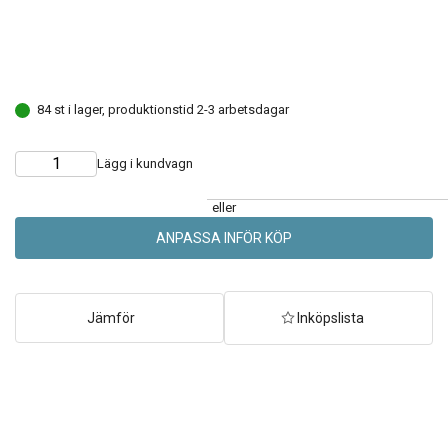
84 st i lager, produktionstid 2-3 arbetsdagar
Lägg i kundvagn
Choose
Quantity
quantity
eller
ANPASSA INFÖR KÖP
Jämför
Inköpslista