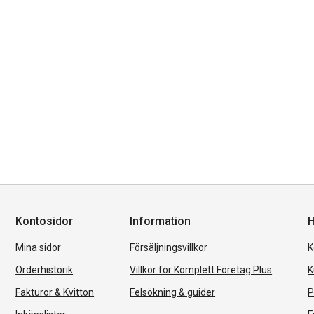
Kontosidor
Information
H
Mina sidor
Försäljningsvillkor
K
Orderhistorik
Villkor för Komplett Företag Plus
K
Fakturor & Kvitton
Felsökning & guider
P