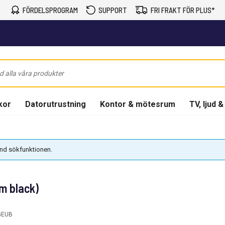
FÖRDELSPROGRAM
SUPPORT
FRI FRAKT FÖR PLUS*
kor
Datorutrustning
Kontor & mötesrum
TV, ljud &
vänd sökfunktionen.
m black)
GEUB