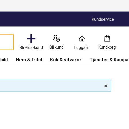
Kundservice
Kundkorg
:
0
Produkter
Bli kund
Kundkorg
Bli Plus-kund
Logga in
(
Kundkorg
)
 bild
Hem & fritid
Kök & vitvaror
Tjänster & Kampa