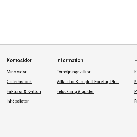
Kontosidor
Information
H
Mina sidor
Försäljningsvillkor
K
Orderhistorik
Villkor för Komplett Företag Plus
K
Fakturor & Kvitton
Felsökning & guider
P
Inköpslistor
F