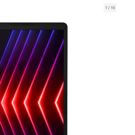
1
/
10