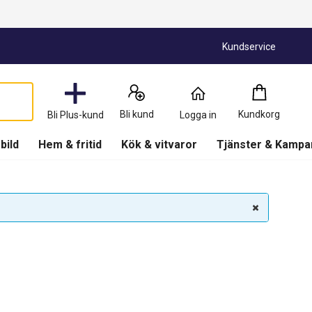
Kundservice
Kundkorg
:
0
Produkter
Bli kund
Kundkorg
Bli Plus-kund
Logga in
(
Kundkorg
)
 bild
Hem & fritid
Kök & vitvaror
Tjänster & Kampa