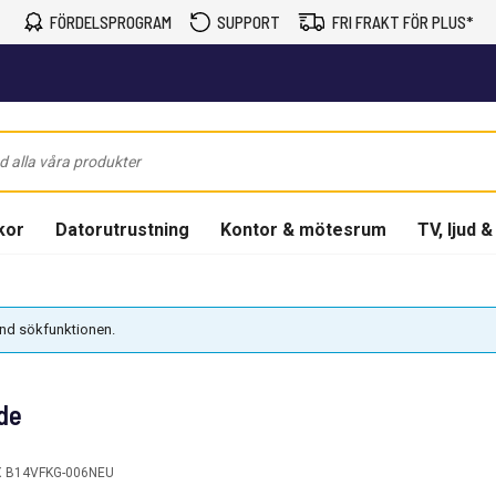
FÖRDELSPROGRAM
SUPPORT
FRI FRAKT FÖR PLUS*
kor
Datorutrustning
Kontor & mötesrum
TV, ljud &
vänd sökfunktionen.
de
 B14VFKG-006NEU