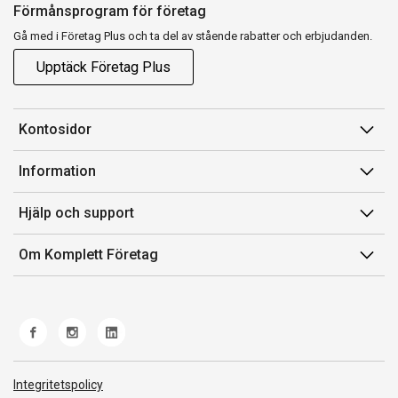
Förmånsprogram för företag
Gå med i Företag Plus och ta del av stående rabatter och erbjudanden.
Upptäck Företag Plus
Kontosidor
Mina sidor
Information
Orderhistorik
Försäljningsvillkor
Hjälp och support
Fakturor & Kvitton
Villkor för Komplett Företag Plus
Kontakta oss
Inköpslistor
Om Komplett Företag
Felsökning & guider
Kundservice
Om oss
Produkthjälp och retur
Miljöarbete och ESG
Frakt och leverans
Whistleblowing
Norwegian Transparency Act
Integritetspolicy