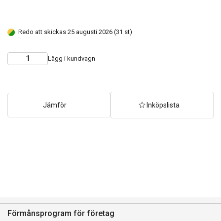
Redo att skickas 25 augusti 2026 (31 st)
Lägg i kundvagn
Choose
Quantity
quantity
Jämför
Inköpslista
Förmånsprogram för företag