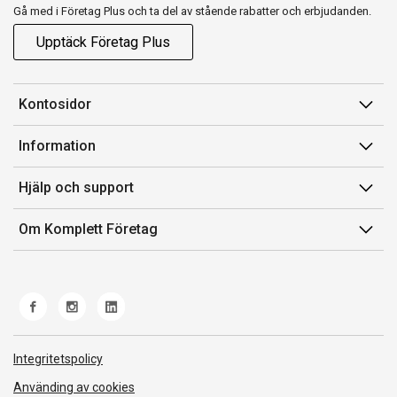
Gå med i Företag Plus och ta del av stående rabatter och erbjudanden.
Upptäck Företag Plus
Kontosidor
Mina sidor
Information
Orderhistorik
Försäljningsvillkor
Hjälp och support
Fakturor & Kvitton
Villkor för Komplett Företag Plus
Kontakta oss
Inköpslistor
Om Komplett Företag
Felsökning & guider
Kundservice
Om oss
Produkthjälp och retur
Miljöarbete och ESG
Frakt och leverans
Whistleblowing
Norwegian Transparency Act
Integritetspolicy
Använding av cookies