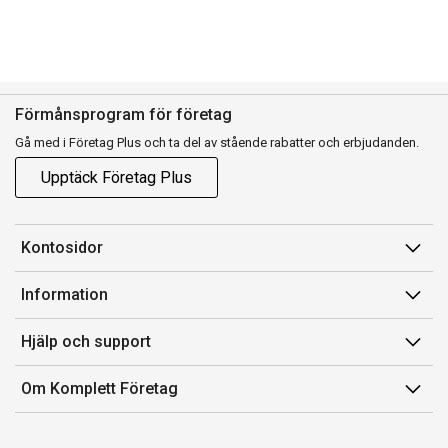
Förmånsprogram för företag
Gå med i Företag Plus och ta del av stående rabatter och erbjudanden.
Upptäck Företag Plus
Kontosidor
Mina sidor
Information
Orderhistorik
Försäljningsvillkor
Hjälp och support
Fakturor & Kvitton
Villkor för Komplett Företag Plus
Kontakta oss
Inköpslistor
Om Komplett Företag
Felsökning & guider
Kundservice
Om oss
Produkthjälp och retur