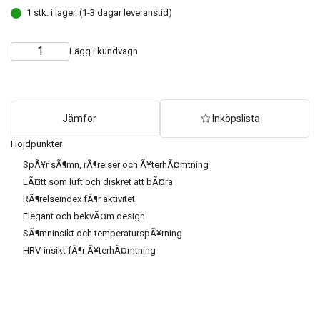
1 stk. i lager. (1-3 dagar leveranstid)
Lägg i kundvagn
Choose
Quantity
quantity
Jämför
Inköpslista
Höjdpunkter
SpÃ¥r sÃ¶mn, rÃ¶relser och Ã¥terhÃ¤mtning
LÃ¤tt som luft och diskret att bÃ¤ra
RÃ¶relseindex fÃ¶r aktivitet
Elegant och bekvÃ¤m design
SÃ¶mninsikt och temperaturspÃ¥rning
HRV-insikt fÃ¶r Ã¥terhÃ¤mtning