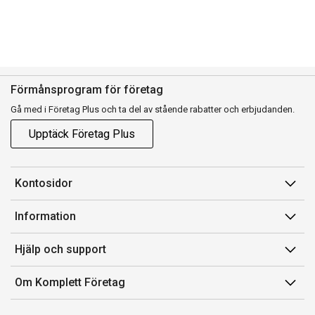
Förmånsprogram för företag
Gå med i Företag Plus och ta del av stående rabatter och erbjudanden.
Upptäck Företag Plus
Kontosidor
Mina sidor
Information
Orderhistorik
Försäljningsvillkor
Hjälp och support
Fakturor & Kvitton
Villkor för Komplett Företag Plus
Kontakta oss
Inköpslistor
Om Komplett Företag
Felsökning & guider
Kundservice
Om oss