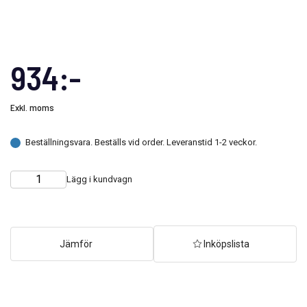
934:-
Exkl. moms
Beställningsvara. Beställs vid order. Leveranstid 1-2 veckor.
Lägg i kundvagn
Choose
Quantity
quantity
Jämför
Inköpslista