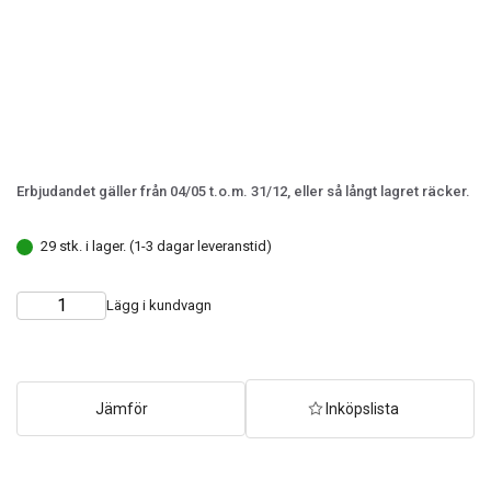
Erbjudandet gäller från 04/05 t.o.m. 31/12, eller så långt lagret räcker.
29 stk. i lager. (1-3 dagar leveranstid)
Lägg i kundvagn
Choose
Quantity
quantity
Jämför
Inköpslista