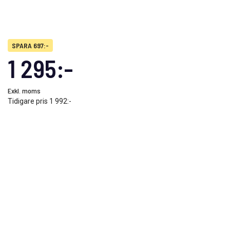
SPARA 697:-
1 295:-
Exkl. moms
Tidigare pris
1 992:-