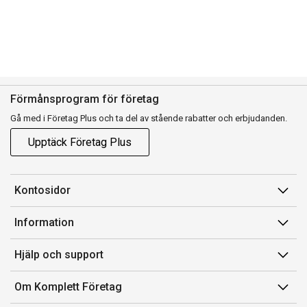
Förmånsprogram för företag
Gå med i Företag Plus och ta del av stående rabatter och erbjudanden.
Upptäck Företag Plus
Kontosidor
Mina sidor
Information
Orderhistorik
Försäljningsvillkor
Hjälp och support
Fakturor & Kvitton
Villkor för Komplett Företag Plus
Kontakta oss
Inköpslistor
Om Komplett Företag
Felsökning & guider
Kundservice