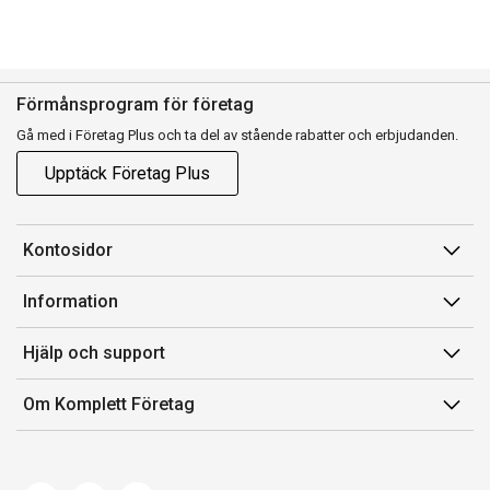
Förmånsprogram för företag
Gå med i Företag Plus och ta del av stående rabatter och erbjudanden.
Upptäck Företag Plus
Kontosidor
Mina sidor
Information
Orderhistorik
Försäljningsvillkor
Hjälp och support
Fakturor & Kvitton
Villkor för Komplett Företag Plus
Kontakta oss
Inköpslistor
Om Komplett Företag
Felsökning & guider
Kundservice
Om oss
Produkthjälp och retur
Miljöarbete och ESG