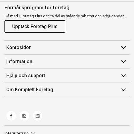
Förmånsprogram för företag
Gå med i Företag Plus och ta del av stående rabatter och erbjudanden.
Upptäck Företag Plus
Kontosidor
Mina sidor
Information
Orderhistorik
Försäljningsvillkor
Hjälp och support
Fakturor & Kvitton
Villkor för Komplett Företag Plus
Kontakta oss
Inköpslistor
Om Komplett Företag
Felsökning & guider
Kundservice
Om oss
Produkthjälp och retur
Miljöarbete och ESG
Frakt och leverans
Whistleblowing
Norwegian Transparency Act
Integritetspolicy