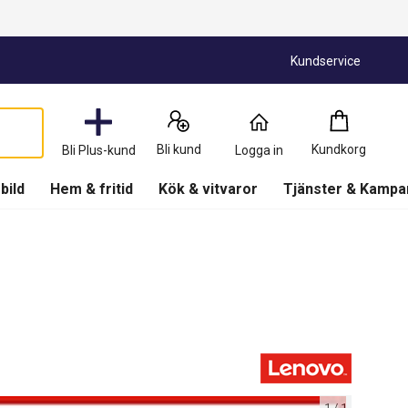
Kundservice
Kundkorg
:
0
Produkter
Bli kund
Kundkorg
Bli Plus-kund
Logga in
(
Kundkorg
)
 bild
Hem & fritid
Kök & vitvaror
Tjänster & Kampa
1
/
1