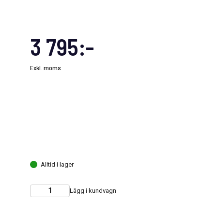
3 795:-
Exkl. moms
Alltid i lager
Lägg i kundvagn
Choose
Quantity
quantity