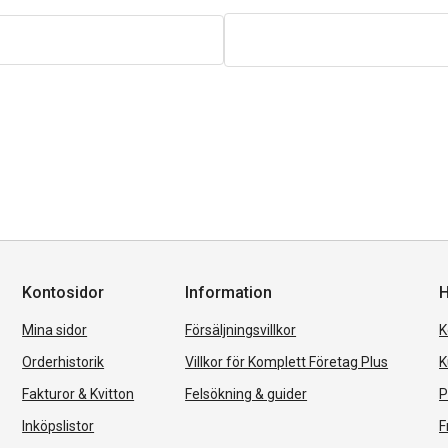
Kontosidor
Information
H
Mina sidor
Försäljningsvillkor
K
Orderhistorik
Villkor för Komplett Företag Plus
K
Fakturor & Kvitton
Felsökning & guider
P
Inköpslistor
F