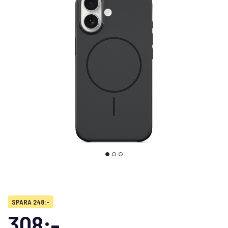
SPARA 248:-
308:-