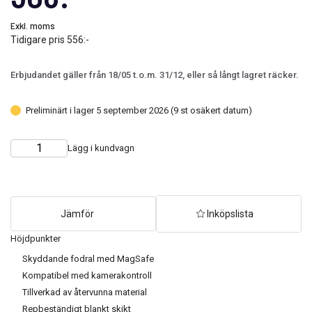
Exkl. moms
Tidigare pris
556:-
Erbjudandet gäller från 18/05 t.o.m. 31/12, eller så långt lagret räcker.
Preliminärt i lager 5 september 2026 (9 st osäkert datum)
Lägg i kundvagn
Choose
Quantity
quantity
Jämför
Inköpslista
Höjdpunkter
Skyddande fodral med MagSafe
Kompatibel med kamerakontroll
Tillverkad av återvunna material
Repbeständigt blankt skikt