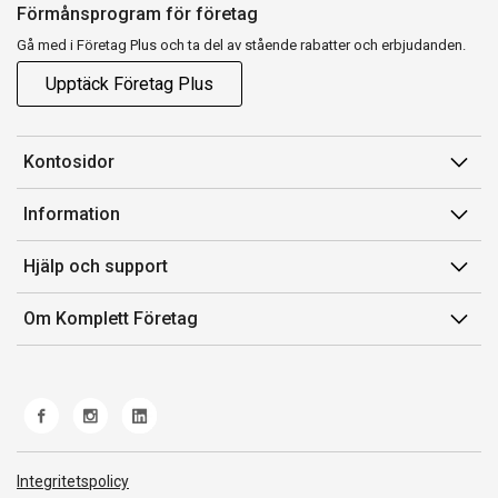
Förmånsprogram för företag
Gå med i Företag Plus och ta del av stående rabatter och erbjudanden.
Upptäck Företag Plus
Kontosidor
Mina sidor
Information
Orderhistorik
Försäljningsvillkor
Hjälp och support
Fakturor & Kvitton
Villkor för Komplett Företag Plus
Kontakta oss
Inköpslistor
Om Komplett Företag
Felsökning & guider
Kundservice
Om oss
Produkthjälp och retur
Miljöarbete och ESG
Frakt och leverans
Whistleblowing
Norwegian Transparency Act
Integritetspolicy