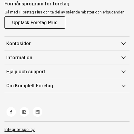
Förmånsprogram för företag
Gå med i Företag Plus och ta del av stående rabatter och erbjudanden.
Upptäck Företag Plus
Kontosidor
Mina sidor
Information
Orderhistorik
Försäljningsvillkor
Hjälp och support
Fakturor & Kvitton
Villkor för Komplett Företag Plus
Kontakta oss
Inköpslistor
Om Komplett Företag
Felsökning & guider
Kundservice
Om oss
Produkthjälp och retur
Miljöarbete och ESG
Frakt och leverans
Whistleblowing
Norwegian Transparency Act
Integritetspolicy