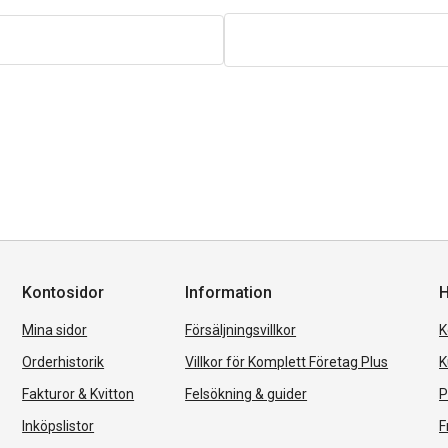
Kontosidor
Information
H
Mina sidor
Försäljningsvillkor
K
Orderhistorik
Villkor för Komplett Företag Plus
K
Fakturor & Kvitton
Felsökning & guider
P
Inköpslistor
F