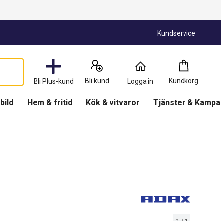
Kundservice
Kundkorg
:
0
Produkter
Bli kund
Kundkorg
Bli Plus-kund
Logga in
(
Kundkorg
)
 bild
Hem & fritid
Kök & vitvaror
Tjänster & Kampa
1
/
1