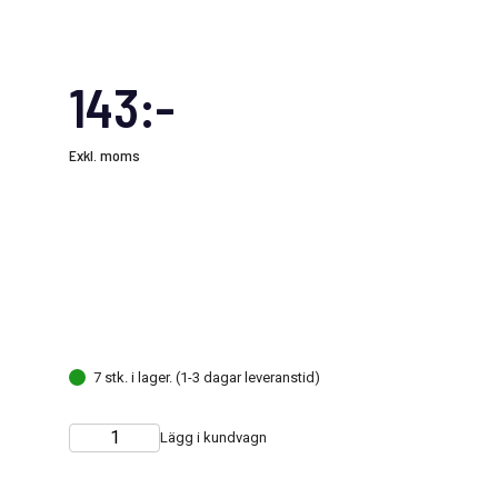
143:-
Exkl. moms
7 stk. i lager. (1-3 dagar leveranstid)
Lägg i kundvagn
Choose
Quantity
quantity