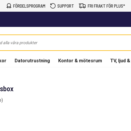
FÖRDELSPROGRAM
SUPPORT
FRI FRAKT FÖR PLUS*
kor
Datorutrustning
Kontor & mötesrum
TV, ljud &
gsbox
e)