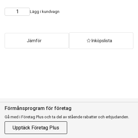
Lägg i kundvagn
Choose
Quantity
quantity
Jämför
Inköpslista
Förmånsprogram för företag
Gå med i Företag Plus och ta del av stående rabatter och erbjudanden.
Upptäck Företag Plus