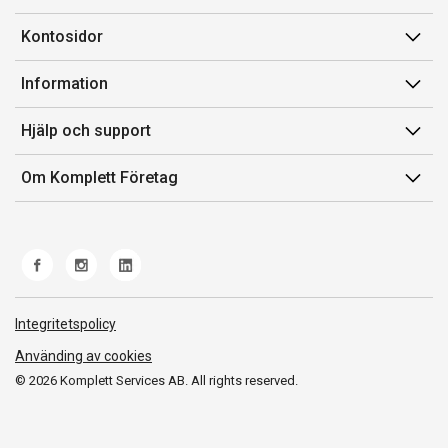
Kontosidor
Mina sidor
Information
Orderhistorik
Försäljningsvillkor
Hjälp och support
Fakturor & Kvitton
Villkor för Komplett Företag Plus
Kontakta oss
Inköpslistor
Om Komplett Företag
Felsökning & guider
Kundservice
Om oss
Produkthjälp och retur
Miljöarbete och ESG
Frakt och leverans
Whistleblowing
Norwegian Transparency Act
Integritetspolicy
Använding av cookies
© 2026 Komplett Services AB. All rights reserved.