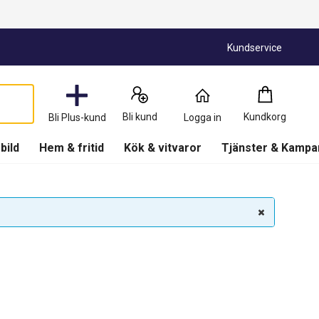
Kundservice
Kundkorg
:
0
Produkter
Bli kund
Kundkorg
Bli Plus-kund
Logga in
(
Kundkorg
)
 bild
Hem & fritid
Kök & vitvaror
Tjänster & Kampa