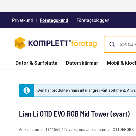
Privatkund
|
Företagskund
Företagsbloggen
Dator & Surfplatta
Datorskärmar
Mobil & kloc
Den här produkten finns inte längre i vårt sortiment. An
Lian Li O11D EVO RGB Mid Tower (svart)
Artikelnummer:
1311560
/ Tillverkarens artikelnummer:
O11DERGBX