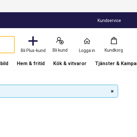
Kundservice
Kundkorg
:
0
Produkter
Bli kund
Kundkorg
Bli Plus-kund
Logga in
(
Kundkorg
)
 bild
Hem & fritid
Kök & vitvaror
Tjänster & Kampa