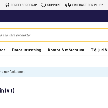
FÖRDELSPROGRAM
SUPPORT
FRI FRAKT FÖR PLUS*
kor
Datorutrustning
Kontor & mötesrum
TV, ljud &
vänd sökfunktionen.
 (vit)