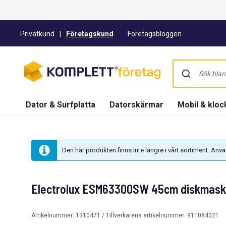
Privatkund
|
Företagskund
Företagsbloggen
Dator & Surfplatta
Datorskärmar
Mobil & kloc
Den här produkten finns inte längre i vårt sortiment. An
Electrolux ESM63300SW 45cm diskmaskin
Artikelnummer:
1310471
/ Tillverkarens artikelnummer:
911084021