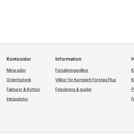
Kontosidor
Information
H
Mina sidor
Försäljningsvillkor
K
Orderhistorik
Villkor för Komplett Företag Plus
K
Fakturor & Kvitton
Felsökning & guider
P
Inköpslistor
F