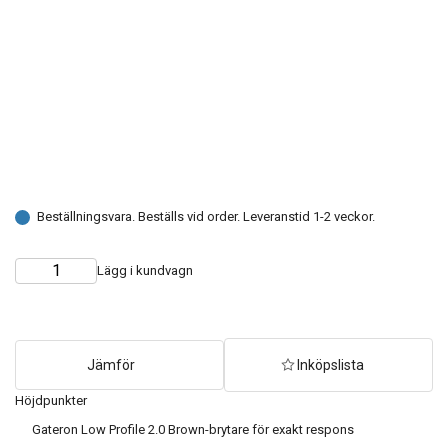
Beställningsvara. Beställs vid order. Leveranstid 1-2 veckor.
Lägg i kundvagn
Choose
Quantity
quantity
Jämför
Inköpslista
Höjdpunkter
Gateron Low Profile 2.0 Brown-brytare för exakt respons