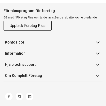
Förmånsprogram för företag
Gå med i Företag Plus och ta del av stående rabatter och erbjudanden.
Upptäck Företag Plus
Kontosidor
Mina sidor
Information
Orderhistorik
Försäljningsvillkor
Hjälp och support
Fakturor & Kvitton
Villkor för Komplett Företag Plus
Kontakta oss
Inköpslistor
Om Komplett Företag
Felsökning & guider
Kundservice
Om oss
Produkthjälp och retur
Miljöarbete och ESG
Frakt och leverans
Whistleblowing