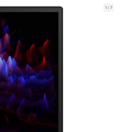
1
/
7