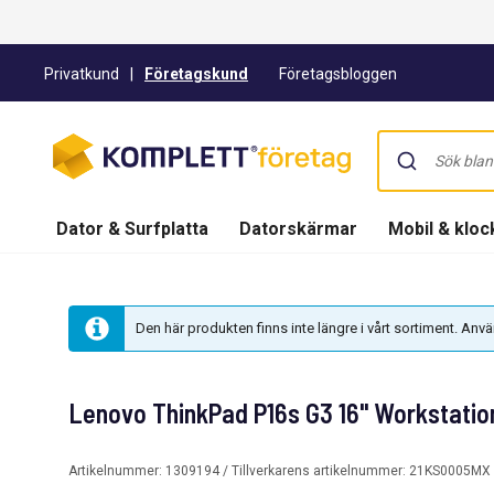
Privatkund
|
Företagskund
Företagsbloggen
Dator & Surfplatta
Datorskärmar
Mobil & kloc
Den här produkten finns inte längre i vårt sortiment. An
Lenovo ThinkPad P16s G3 16" Workstation
Artikelnummer:
1309194
/ Tillverkarens artikelnummer:
21KS0005MX