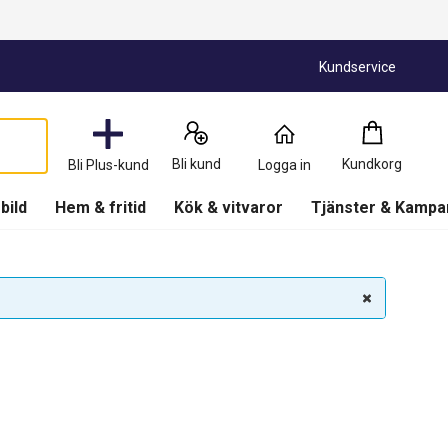
Kundservice
Kundkorg
:
0
Produkter
Bli kund
Kundkorg
Bli Plus-kund
Logga in
(
Kundkorg
)
 bild
Hem & fritid
Kök & vitvaror
Tjänster & Kampa