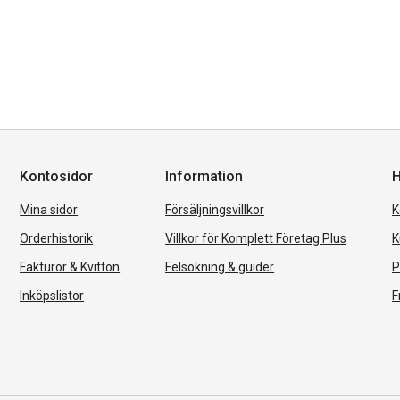
Kontosidor
Information
H
Mina sidor
Försäljningsvillkor
K
Orderhistorik
Villkor för Komplett Företag Plus
K
Fakturor & Kvitton
Felsökning & guider
P
Inköpslistor
F