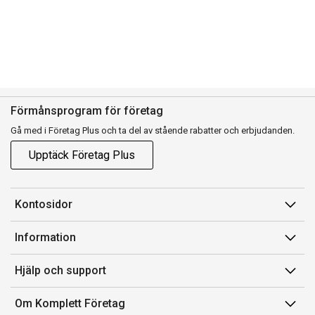
Förmånsprogram för företag
Gå med i Företag Plus och ta del av stående rabatter och erbjudanden.
Upptäck Företag Plus
Kontosidor
Mina sidor
Information
Orderhistorik
Försäljningsvillkor
Hjälp och support
Fakturor & Kvitton
Villkor för Komplett Företag Plus
Kontakta oss
Inköpslistor
Om Komplett Företag
Felsökning & guider