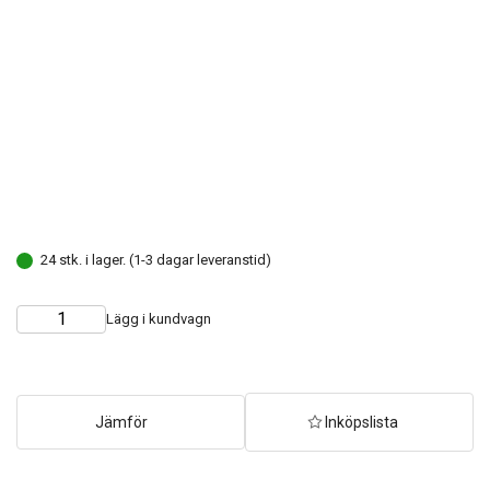
24 stk. i lager. (1-3 dagar leveranstid)
Lägg i kundvagn
Choose
Quantity
quantity
Jämför
Inköpslista