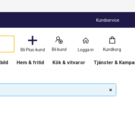
Kundservice
Kundkorg
:
0
Produkter
Bli kund
Kundkorg
Bli Plus-kund
Logga in
(
Kundkorg
)
 bild
Hem & fritid
Kök & vitvaror
Tjänster & Kampa