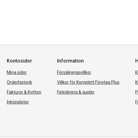
Kontosidor
Information
H
Mina sidor
Försäljningsvillkor
K
Orderhistorik
Villkor för Komplett Företag Plus
K
Fakturor & Kvitton
Felsökning & guider
P
Inköpslistor
F