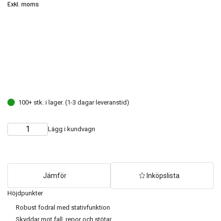
Exkl. moms
100+ stk. i lager. (1-3 dagar leveranstid)
Lägg i kundvagn
Choose
Quantity
quantity
Jämför
Inköpslista
Höjdpunkter
Robust fodral med stativfunktion
Skyddar mot fall, repor och stötar