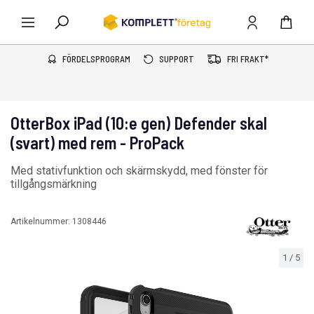
FÖRDELSPROGRAM
SUPPORT
FRI FRAKT*
OtterBox iPad (10:e gen) Defender skal
(svart) med rem - ProPack
Med stativfunktion och skärmskydd, med fönster för
tillgångsmärkning
Artikelnummer:
1308446
1
/
5