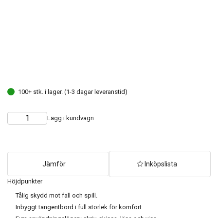
100+ stk. i lager. (1-3 dagar leveranstid)
Lägg i kundvagn
Choose
Quantity
quantity
Jämför
Inköpslista
Höjdpunkter
Tålig skydd mot fall och spill.
Inbyggt tangentbord i full storlek för komfort.