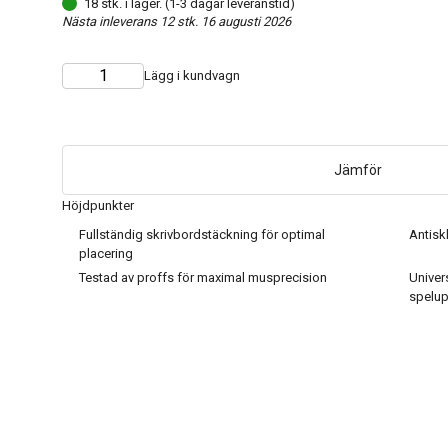
18 stk. i lager. (1-3 dagar leveranstid)
Nästa inleverans 12 stk. 16 augusti 2026
Lägg i kundvagn
Choose
Quantity
quantity
Jämför
Höjdpunkter
Fullständig skrivbordstäckning för optimal
Antisk
placering
Testad av proffs för maximal musprecision
Univer
spelup