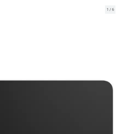
1
/
6