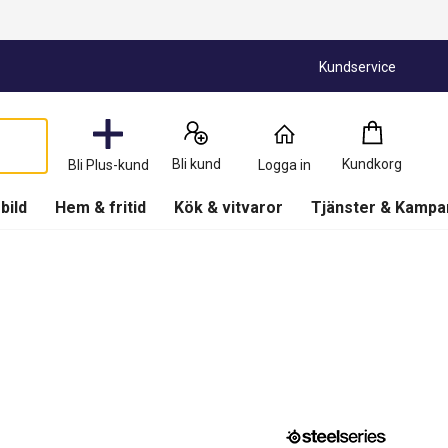
Kundservice
Kundkorg
:
0
Produkter
Bli kund
Kundkorg
Bli Plus-kund
Logga in
(
Kundkorg
)
 bild
Hem & fritid
Kök & vitvaror
Tjänster & Kampa