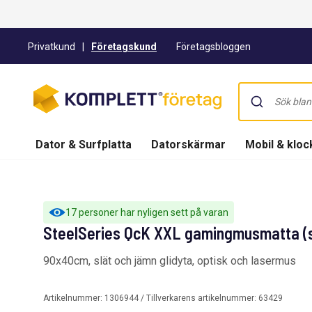
Privatkund
|
Företagskund
Företagsbloggen
Dator & Surfplatta
Datorskärmar
Mobil & kloc
17 personer har nyligen sett på varan
SteelSeries QcK XXL gamingmusmatta (s
90x40cm, slät och jämn glidyta, optisk och lasermus
Artikelnummer:
1306944
/ Tillverkarens artikelnummer:
63429