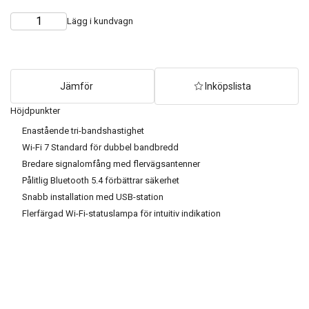
Lägg i kundvagn
Choose
Quantity
quantity
Jämför
Inköpslista
Höjdpunkter
Enastående tri-bandshastighet
Wi-Fi 7 Standard för dubbel bandbredd
Bredare signalomfång med flervägsantenner
Pålitlig Bluetooth 5.4 förbättrar säkerhet
Snabb installation med USB-station
Flerfärgad Wi-Fi-statuslampa för intuitiv indikation