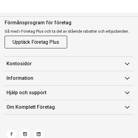
Förmånsprogram för företag
Gå med i Företag Plus och ta del av stående rabatter och erbjudanden.
Upptäck Företag Plus
Kontosidor
Mina sidor
Information
Orderhistorik
Försäljningsvillkor
Hjälp och support
Fakturor & Kvitton
Villkor för Komplett Företag Plus
Kontakta oss
Inköpslistor
Om Komplett Företag
Felsökning & guider
Kundservice
Om oss
Produkthjälp och retur
Miljöarbete och ESG
Frakt och leverans