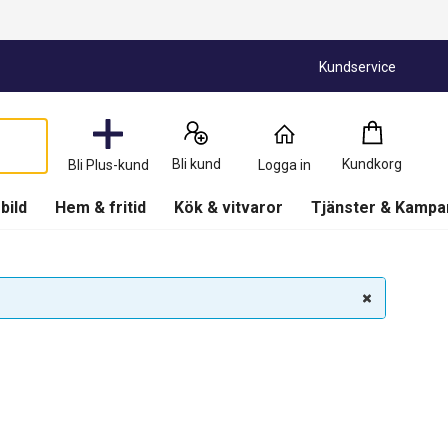
Kundservice
Kundkorg
:
0
Produkter
Bli kund
Kundkorg
Bli Plus-kund
Logga in
(
Kundkorg
)
 bild
Hem & fritid
Kök & vitvaror
Tjänster & Kampa